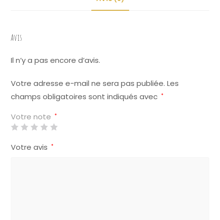
e
:
Avis
Il n’y a pas encore d’avis.
Votre adresse e-mail ne sera pas publiée.
Les
champs obligatoires sont indiqués avec
*
Votre note
*
Votre avis
*