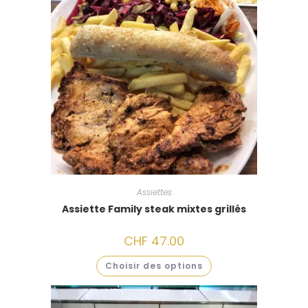
:
Assiettes
Assiette Family steak mixtes grillés
CHF
47.00
Choisir des options