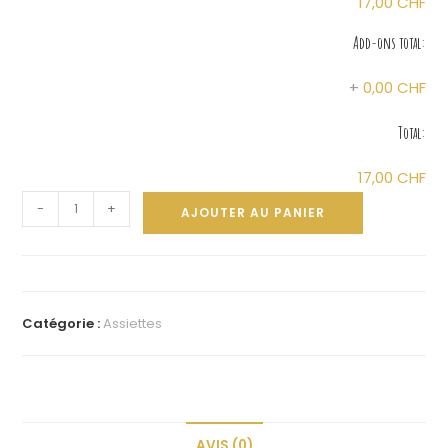
17,00 CHF
Add-ons total:
+
0,00 CHF
Total:
17,00 CHF
A
-
+
AJOUTER AU PANIER
l
t
e
r
Catégorie :
Assiettes
n
a
t
i
AVIS (0)
v