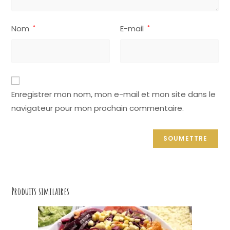
Nom
E-mail
*
*
A
Enregistrer mon nom, mon e-mail et mon site dans le
l
navigateur pour mon prochain commentaire.
t
e
r
n
a
t
Produits similaires
i
v
e