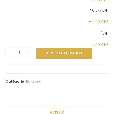
Add-ons total:
+
0,00 CHF
Total:
4,00 CHF
A
-
+
AJOUTER AU PANIER
l
t
e
r
Catégorie :
Boissons
n
a
t
i
AVIS (0)
v