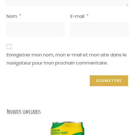
Nom
E-mail
*
*
A
Enregistrer mon nom, mon e-mail et mon site dans le
l
navigateur pour mon prochain commentaire.
t
e
r
n
a
t
Produits similaires
i
v
e