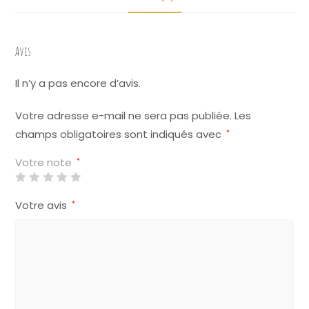
e
:
Avis
Il n’y a pas encore d’avis.
Votre adresse e-mail ne sera pas publiée.
Les
champs obligatoires sont indiqués avec
*
Votre note
*
Votre avis
*