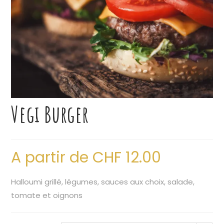
Vegi Burger
A partir de
CHF
12.00
Halloumi grillé, légumes, sauces aux choix, salade,
tomate et oignons