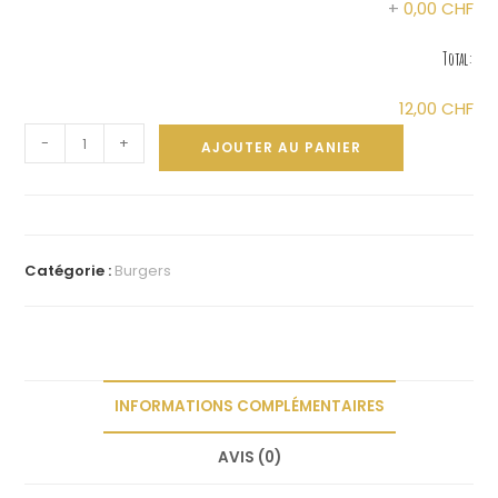
+
0,00 CHF
Total:
12,00 CHF
-
+
AJOUTER AU PANIER
A
l
t
Catégorie :
Burgers
e
r
n
a
t
INFORMATIONS COMPLÉMENTAIRES
i
v
AVIS (0)
e