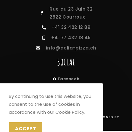
Rue du 23 Juin 32
2822 Courroux
+41 32 422 12 89
+41 77 432 18 45
info@delia-pizza.ch
SOCIAL
Facebook
Instagram
By continuing to use this website, you
consent to the use of cookies in
accordance with our Cookie Policy.
© COPYRIGHT –
DELIA PIZZA
| CREATED & DESIGNED BY
ESHAP - AGENCE DE COMMUNICATION
ACCEPT