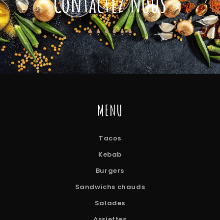
Contactez nous
MENU
Tacos
Kebab
Burgers
Sandwichs chauds
Salades
Assiettes