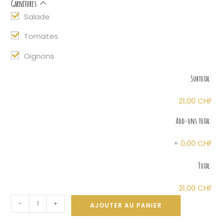
Garnitures
Salade
Tomates
Oignons
Subtotal:
21,00 CHF
Add-ons total:
+
0,00 CHF
Total:
21,00 CHF
A
-
+
AJOUTER AU PANIER
l