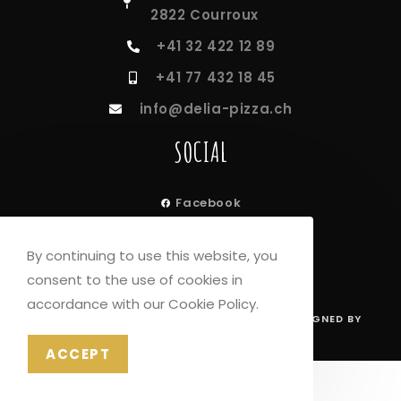
2822 Courroux
+41 32 422 12 89
+41 77 432 18 45
info@delia-pizza.ch
SOCIAL
Facebook
Instagram
By continuing to use this website, you
consent to the use of cookies in
accordance with our Cookie Policy.
© COPYRIGHT –
DELIA PIZZA
| CREATED & DESIGNED BY
ESHAP - AGENCE DE COMMUNICATION
ACCEPT