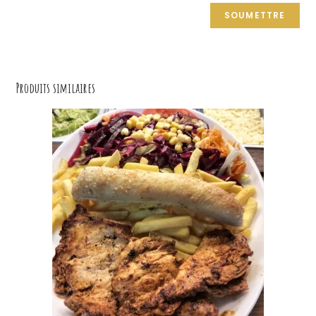
r
n
a
t
Produits similaires
i
v
e
: