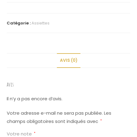
t
e
r
Catégorie :
Assiettes
n
a
t
i
AVIS (0)
v
e
:
Avis
Il n’y a pas encore d’avis.
Votre adresse e-mail ne sera pas publiée.
Les
champs obligatoires sont indiqués avec
*
Votre note
*